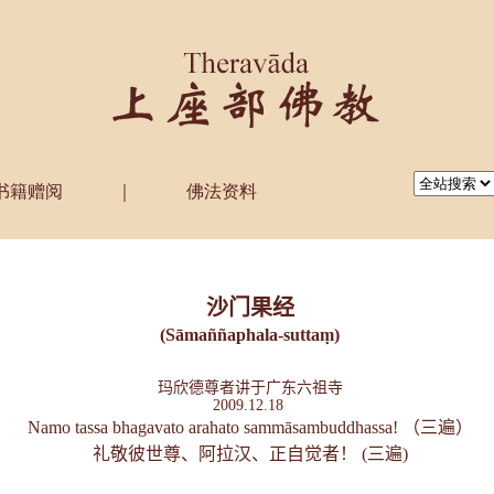
书籍赠阅
｜
佛法资料
·